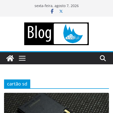
Pular
sexta-feira, agosto 7, 2026
para
o
conteúdo
cartão sd